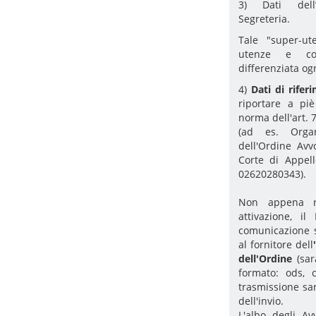
3) Dati dell
Segreteria.
Tale "super-ut
utenze e con
differenziata og
4)
Dati di rife
riportare a pi
norma dell'art. 
(ad es. Organ
dell'Ordine Avv
Corte di Appel
02620280343).
Non appena ri
attivazione, il
comunicazione s
al fornitore dell
'
dell'Ordine
(sarà
formato: ods, c
trasmissione sa
dell'invio.
L'albo degli Av