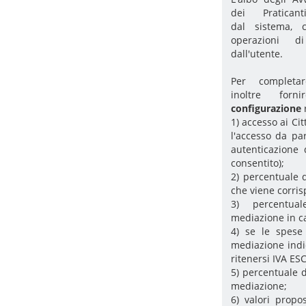
dei Pratican
dal sistema, 
operazioni d
dall'utente.
Per completar
inoltre fo
configurazione
1) accesso ai Ci
l'accesso da pa
autenticazione 
consentito);
2) percentuale 
che viene corris
3) percentua
mediazione in ca
4) se le spese
mediazione indi
ritenersi IVA ESC
5) percentuale d
mediazione;
6) valori propo