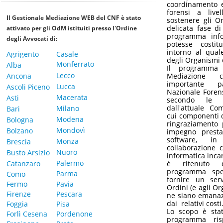
coordinamento e
forensi a live
Il Gestionale Mediazione WEB del CNF è stato
sostenere gli Or
delicata fase d
attivato per gli OdM istituiti presso l'Ordine
programma info
degli Avvocati di:
potesse costitu
intorno al quale
Agrigento
Casale
degli Organismi 
Monferrato
Alba
Il programma
Lecco
Ancona
Mediazione c
importante 
Lucca
Ascoli Piceno
Nazionale Forens
Macerata
Asti
secondo le n
dall'attuale Co
Milano
Bari
cui componenti d
Modena
Bologna
ringraziamento 
Mondovì
Bolzano
impegno prestat
software, in
Monza
Brescia
collaborazione c
Nuoro
Busto Arsizio
informatica incar
Palermo
Catanzaro
è ritenuto 
programma speci
Parma
Como
fornire un serv
Fermo
Pavia
Ordini (e agli O
Firenze
Pescara
ne siano emanazi
dai relativi costi
Foggia
Pisa
Lo scopo è stat
Forlì Cesena
Pordenone
programma ris