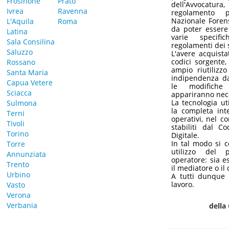
Frosinone
Prato
dell'Avvocatura
Ivrea
Ravenna
regolamento p
Nazionale Foren
L'Aquila
Roma
da poter essere
Latina
varie specific
Sala Consilina
regolamenti dei 
Saluzzo
L'avere acquist
codici sorgente
Rossano
ampio riutilizzo
Santa Maria
indipendenza da
Capua Vetere
le modifiche
Sciacca
appariranno neces
La tecnologia ut
Sulmona
la completa inte
Terni
operativi, nel co
Tivoli
stabiliti dal C
Torino
Digitale.
In tal modo si 
Torre
utilizzo del 
Annunziata
operatore: sia es
Trento
il mediatore o il 
Urbino
A tutti dunque 
lavoro.
Vasto
Verona
Verbania
della