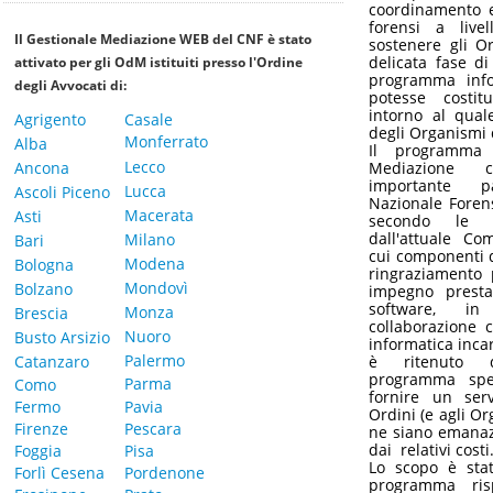
coordinamento e
forensi a live
Il Gestionale Mediazione WEB del CNF è stato
sostenere gli Or
delicata fase d
attivato per gli OdM istituiti presso l'Ordine
programma info
degli Avvocati di:
potesse costitu
intorno al quale
Agrigento
Casale
degli Organismi 
Monferrato
Alba
Il programma
Lecco
Ancona
Mediazione c
importante 
Lucca
Ascoli Piceno
Nazionale Forens
Macerata
Asti
secondo le n
dall'attuale Co
Milano
Bari
cui componenti d
Modena
Bologna
ringraziamento 
Mondovì
Bolzano
impegno prestat
software, in
Monza
Brescia
collaborazione c
Nuoro
Busto Arsizio
informatica incar
Palermo
Catanzaro
è ritenuto 
programma speci
Parma
Como
fornire un serv
Fermo
Pavia
Ordini (e agli O
Firenze
Pescara
ne siano emanazi
dai relativi costi
Foggia
Pisa
Lo scopo è stat
Forlì Cesena
Pordenone
programma ris