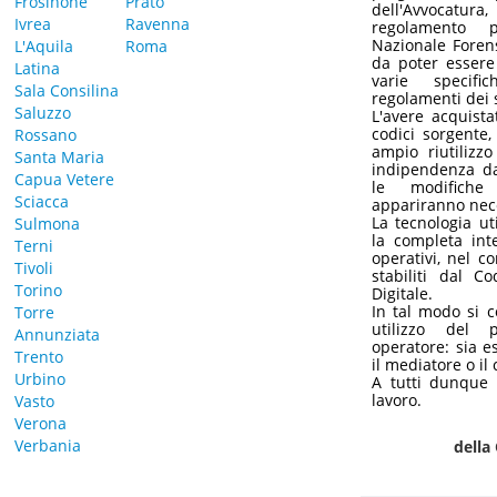
Frosinone
Prato
dell'Avvocatura
Ivrea
Ravenna
regolamento p
Nazionale Foren
L'Aquila
Roma
da poter essere
Latina
varie specific
Sala Consilina
regolamenti dei 
Saluzzo
L'avere acquist
codici sorgente
Rossano
ampio riutilizzo
Santa Maria
indipendenza da
Capua Vetere
le modifiche
Sciacca
appariranno neces
La tecnologia ut
Sulmona
la completa inte
Terni
operativi, nel co
Tivoli
stabiliti dal C
Torino
Digitale.
In tal modo si 
Torre
utilizzo del 
Annunziata
operatore: sia es
Trento
il mediatore o il 
Urbino
A tutti dunque 
lavoro.
Vasto
Verona
Verbania
della