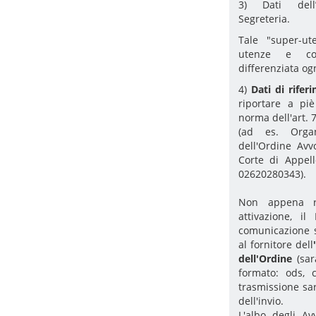
3) Dati dell
Segreteria.
Tale "super-ut
utenze e con
differenziata og
4)
Dati di rife
riportare a pi
norma dell'art. 
(ad es. Organ
dell'Ordine Avv
Corte di Appel
02620280343).
Non appena ri
attivazione, il
comunicazione s
al fornitore dell
'
dell'Ordine
(sarà
formato: ods, c
trasmissione sa
dell'invio.
L'albo degli Av