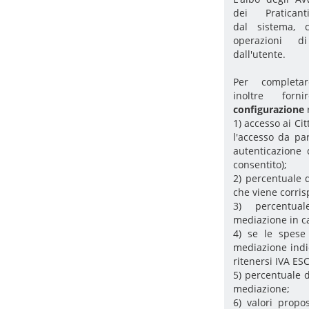
dei Pratican
dal sistema, 
operazioni d
dall'utente.
Per completar
inoltre fo
configurazione
1) accesso ai Ci
l'accesso da pa
autenticazione 
consentito);
2) percentuale 
che viene corris
3) percentua
mediazione in ca
4) se le spese
mediazione indi
ritenersi IVA ESC
5) percentuale d
mediazione;
6) valori propo