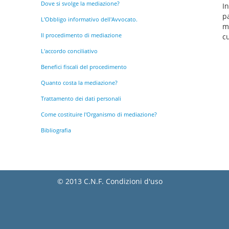
Dove si svolge la mediazione?
I
p
L'Obbligo informativo dell'Avvocato.
m
Il procedimento di mediazione
c
L'accordo conciliativo
Benefici fiscali del procedimento
Quanto costa la mediazione?
Trattamento dei dati personali
Come costituire l'Organismo di mediazione?
Bibliografia
© 2013 C.N.F.
Condizioni d'uso