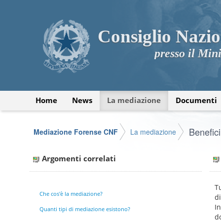
Consiglio Nazio
presso il Mini
Home
News
La mediazione
Documenti
Benefici
Mediazione Forense CNF
La mediazione
Argomenti correlati
Tu
Che cos'è la mediazione?
d
In
Quanti tipi di mediazione esistono?
d