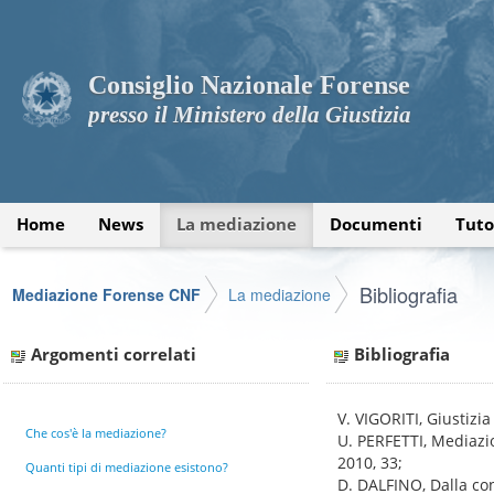
Consiglio Nazionale Forense
presso il Ministero della Giustizia
Home
News
La mediazione
Documenti
Tuto
Bibliografia
Mediazione Forense CNF
La mediazione
Argomenti correlati
Bibliografia
V. VIGORITI, Giustizi
Che cos'è la mediazione?
U. PERFETTI, Mediazio
2010, 33;
Quanti tipi di mediazione esistono?
D. DALFINO, Dalla con