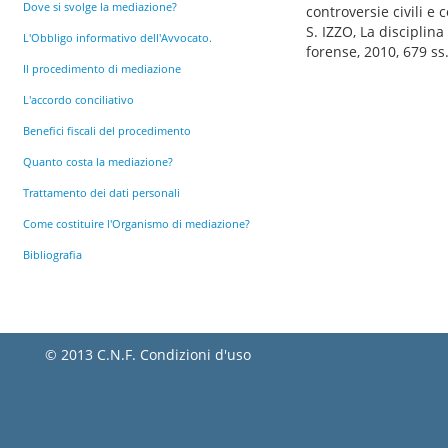
Dove si svolge la mediazione?
controversie civili e
S. IZZO, La disciplin
L'Obbligo informativo dell'Avvocato.
forense, 2010, 679 ss
Il procedimento di mediazione
L'accordo conciliativo
Benefici fiscali del procedimento
Quanto costa la mediazione?
Trattamento dei dati personali
Come costituire l'Organismo di mediazione?
Bibliografia
© 2013 C.N.F.
Condizioni d'uso