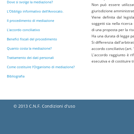
Dove si svolge la mediazione?
Non può essere utilizzat
giurisdizione amministrativ
L'Obbligo informativo dell'Avvocato.
Viene definita dal legisl
Il procedimento di mediazione
soggetti sia nella ricerc
di una proposta per la ris
L'accordo conciliativo
Ha una durata di legge par
Benefici fiscali del procedimento
Si differenzia dall'arbitr
Quanto costa la mediazione?
accordo conciliativo (art. 
L'accordo raggiunto è rif
Trattamento dei dati personali
esecutiva e di costituire ti
Come costituire l'Organismo di mediazione?
Bibliografia
© 2013 C.N.F.
Condizioni d'uso