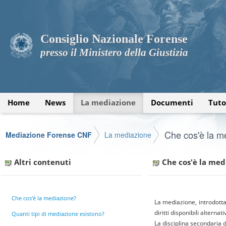
Consiglio Nazionale Forense
presso il Ministero della Giustizia
Home
News
La mediazione
Documenti
Tuto
Che cos'è la m
Mediazione Forense CNF
La mediazione
Altri contenuti
Che cos'è la med
Che cos'è la mediazione?
La mediazione, introdotta
diritti disponibili alternat
Quanti tipi di mediazione esistono?
La disciplina secondaria d