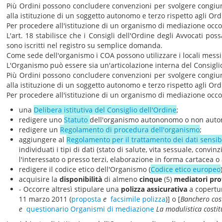
Più Ordini possono concludere convenzioni per svolgere congiun
alla istituzione di un soggetto autonomo e terzo rispetto agli Ordi
Per procedere all'istituzione di un organismo di mediazione occo
L'art. 18 stabilisce che i Consigli dell'Ordine degli Avvocati po
sono iscritti nel registro su semplice domanda.
Come sede dell'organismo i COA possono utilizzare i locali messi
L'Organismo può essere sia un'articolazione interna del Consigl
Più Ordini possono concludere convenzioni per svolgere congiun
alla istituzione di un soggetto autonomo e terzo rispetto agli Ordi
Per procedere all'istituzione di un organismo di mediazione occo
una
Delibera istitutiva del Consiglio dell'Ordine
;
redigere uno
Statuto
dell'organismo autononomo o non aut
redigere un
Regolamento di procedura dell'organismo
;
aggiungere al
Regolamento per il trattamento dei dati sensib
individuati i tipi di dati (stato di salute, vita sessuale, convi
l'interessato o presso terzi, elaborazione in forma cartacea o
redigere il codice etico dell'Organismo (
Codice etico europeo
acquisire la
disponibilità
di almeno
cinque
(5)
mediatori pro
- Occorre altresì stipulare una
polizza assicurativa
a copertur
11 marzo 2011 (
proposta
e
facsimile polizza
)] o [
Banchero cos
e
questionario Organismi di mediazione
La modulistica costi