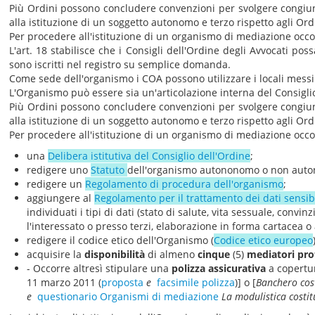
Più Ordini possono concludere convenzioni per svolgere congiun
alla istituzione di un soggetto autonomo e terzo rispetto agli Ordi
Per procedere all'istituzione di un organismo di mediazione occo
L'art. 18 stabilisce che i Consigli dell'Ordine degli Avvocati po
sono iscritti nel registro su semplice domanda.
Come sede dell'organismo i COA possono utilizzare i locali messi
L'Organismo può essere sia un'articolazione interna del Consigl
Più Ordini possono concludere convenzioni per svolgere congiun
alla istituzione di un soggetto autonomo e terzo rispetto agli Ordi
Per procedere all'istituzione di un organismo di mediazione occo
una
Delibera istitutiva del Consiglio dell'Ordine
;
redigere uno
Statuto
dell'organismo autononomo o non aut
redigere un
Regolamento di procedura dell'organismo
;
aggiungere al
Regolamento per il trattamento dei dati sensib
individuati i tipi di dati (stato di salute, vita sessuale, convi
l'interessato o presso terzi, elaborazione in forma cartacea o
redigere il codice etico dell'Organismo (
Codice etico europeo
acquisire la
disponibilità
di almeno
cinque
(5)
mediatori pro
- Occorre altresì stipulare una
polizza assicurativa
a copertur
11 marzo 2011 (
proposta
e
facsimile polizza
)] o [
Banchero cos
e
questionario Organismi di mediazione
La modulistica costi