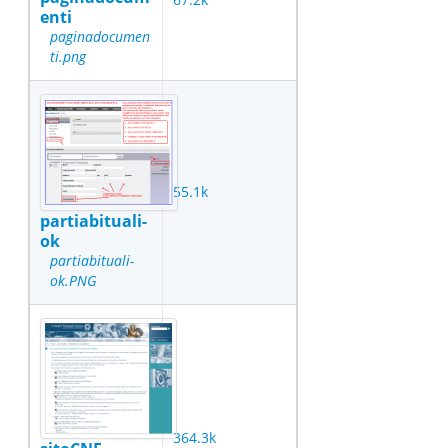
enti
paginadocumen
ti.png
55.1k
partiabituali-
ok
partiabituali-
ok.PNG
364.3k