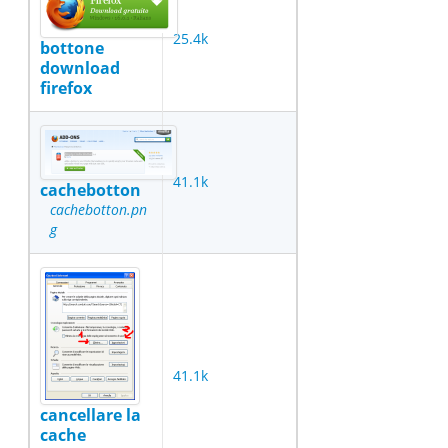
25.4k
bottone
download
firefox
41.1k
cachebotton
cachebotton.pn
g
41.1k
cancellare la
cache