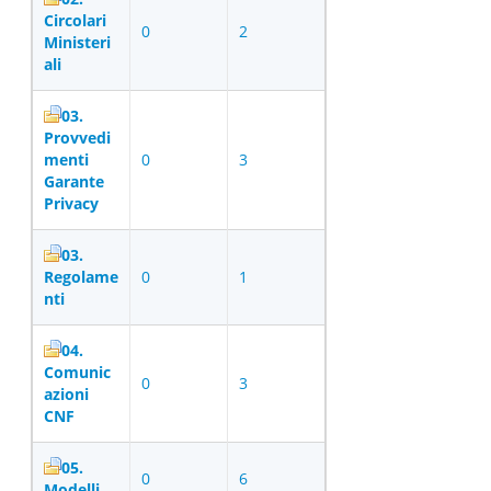
Circolari
0
2
Ministeri
ali
03.
Provvedi
menti
0
3
Garante
Privacy
03.
Regolame
0
1
nti
04.
Comunic
0
3
azioni
CNF
05.
0
6
Modelli