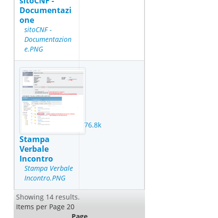
sitoCNF -
Documentazi
one
sitoCNF -
Documentazion
e.PNG
76.8k
Stampa
Verbale
Incontro
Stampa Verbale
Incontro.PNG
Showing 14 results.
Items per Page 20
Page