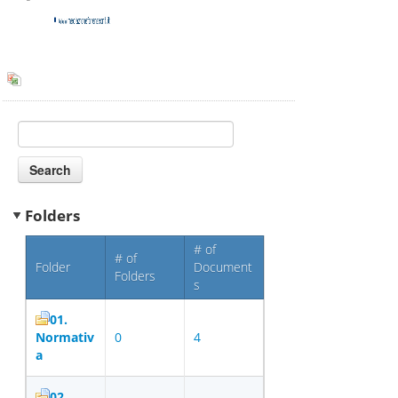
Folders
# of
# of
Folder
Document
Folders
s
01.
Normativ
0
4
a
02.