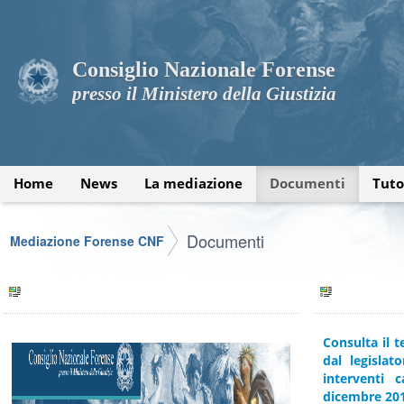
Consiglio Nazionale Forense
presso il Ministero della Giustizia
Home
News
La mediazione
Documenti
Tuto
Documenti
Mediazione Forense CNF
Consulta il 
dal legislat
interventi 
dicembre 201