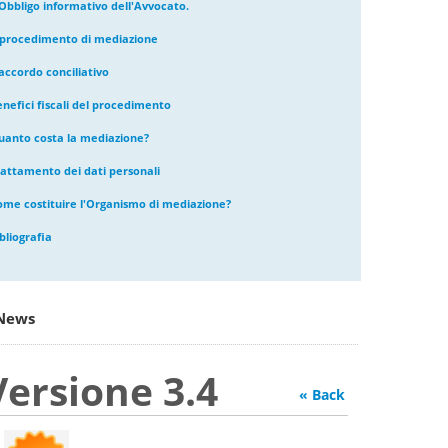
'Obbligo informativo dell'Avvocato.
l procedimento di mediazione
accordo conciliativo
enefici fiscali del procedimento
uanto costa la mediazione?
rattamento dei dati personali
ome costituire l'Organismo di mediazione?
bliografia
News
Versione 3.4
« Back