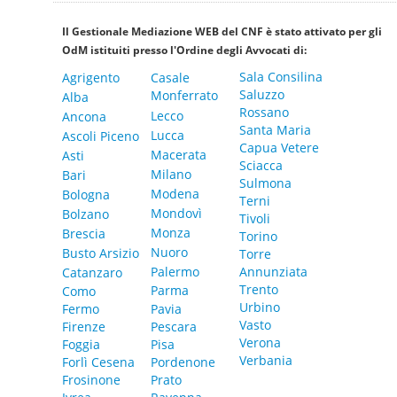
Il Gestionale Mediazione WEB del CNF è stato attivato per gli
OdM istituiti presso l'Ordine degli Avvocati di:
Sala Consilina
Agrigento
Casale
Saluzzo
Monferrato
Alba
Rossano
Lecco
Ancona
Santa Maria
Lucca
Ascoli Piceno
Capua Vetere
Macerata
Asti
Sciacca
Milano
Bari
Sulmona
Modena
Bologna
Terni
Mondovì
Bolzano
Tivoli
Monza
Brescia
Torino
Nuoro
Busto Arsizio
Torre
Palermo
Annunziata
Catanzaro
Trento
Parma
Como
Urbino
Fermo
Pavia
Vasto
Firenze
Pescara
Verona
Foggia
Pisa
Verbania
Forlì Cesena
Pordenone
Frosinone
Prato