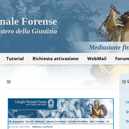
nale Forense
stero della Giustizia
Mediazione fin
Tutorial
Richiesta attivazione
WebMail
Foru
C
Q
D