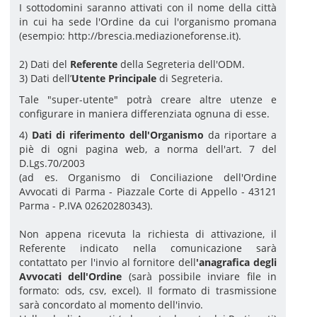
I sottodomini saranno attivati con il nome della città
in cui ha sede l'Ordine da cui l'organismo promana
(esempio: http://brescia.mediazioneforense.it).
2) Dati del
Referente
della Segreteria dell'ODM.
3) Dati dell’
Utente Principale
di Segreteria.
Tale "super-utente" potrà creare altre utenze e
configurare in maniera differenziata ognuna di esse.
4)
Dati di riferimento dell'Organismo
da riportare a
piè di ogni pagina web, a norma dell'art. 7 del
D.Lgs.70/2003
(ad es. Organismo di Conciliazione dell'Ordine
Avvocati di Parma - Piazzale Corte di Appello - 43121
Parma - P.IVA 02620280343).
Non appena ricevuta la richiesta di attivazione, il
Referente indicato nella comunicazione sarà
contattato per l'invio al fornitore dell
'
anagrafica degli
Avvocati dell'Ordine
(sarà possibile inviare file in
formato: ods, csv, excel). Il formato di trasmissione
sarà concordato al momento dell'invio.