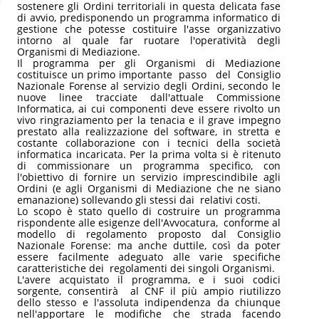
sostenere gli Ordini territoriali in questa delicata fase
di avvio, predisponendo un programma informatico di
gestione che potesse costituire l'asse organizzativo
intorno al quale far ruotare l'operatività degli
Organismi di Mediazione.
Il programma per gli Organismi di Mediazione
costituisce un primo importante passo del Consiglio
Nazionale Forense al servizio degli Ordini, secondo le
nuove linee tracciate dall'attuale Commissione
Informatica, ai cui componenti deve essere rivolto un
vivo ringraziamento per la tenacia e il grave impegno
prestato alla realizzazione del software, in stretta e
costante collaborazione con i tecnici della società
informatica incaricata. Per la prima volta si è ritenuto
di commissionare un programma specifico, con
l'obiettivo di fornire un servizio imprescindibile agli
Ordini (e agli Organismi di Mediazione che ne siano
emanazione) sollevando gli stessi dai relativi costi.
Lo scopo è stato quello di costruire un programma
rispondente alle esigenze dell'Avvocatura, conforme al
modello di regolamento proposto dal Consiglio
Nazionale Forense: ma anche duttile, così da poter
essere facilmente adeguato alle varie specifiche
caratteristiche dei regolamenti dei singoli Organismi.
L'avere acquistato il programma, e i suoi codici
sorgente, consentirà al CNF il più ampio riutilizzo
dello stesso e l'assoluta indipendenza da chiunque
nell'apportare le modifiche che strada facendo