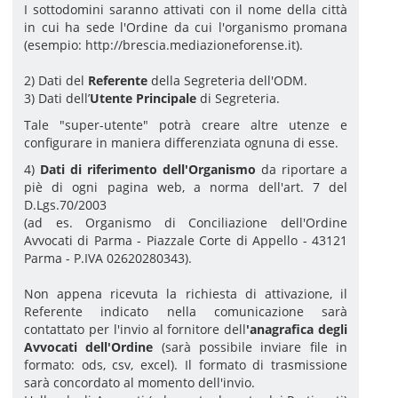
I sottodomini saranno attivati con il nome della città
in cui ha sede l'Ordine da cui l'organismo promana
(esempio: http://brescia.mediazioneforense.it).
2) Dati del
Referente
della Segreteria dell'ODM.
3) Dati dell’
Utente Principale
di Segreteria.
Tale "super-utente" potrà creare altre utenze e
configurare in maniera differenziata ognuna di esse.
4)
Dati di riferimento dell'Organismo
da riportare a
piè di ogni pagina web, a norma dell'art. 7 del
D.Lgs.70/2003
(ad es. Organismo di Conciliazione dell'Ordine
Avvocati di Parma - Piazzale Corte di Appello - 43121
Parma - P.IVA 02620280343).
Non appena ricevuta la richiesta di attivazione, il
Referente indicato nella comunicazione sarà
contattato per l'invio al fornitore dell
'
anagrafica degli
Avvocati dell'Ordine
(sarà possibile inviare file in
formato: ods, csv, excel). Il formato di trasmissione
sarà concordato al momento dell'invio.