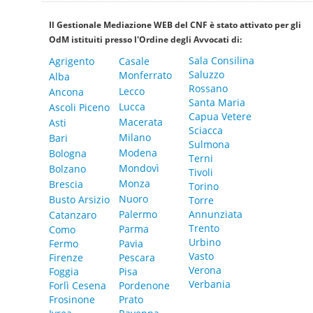
Il Gestionale Mediazione WEB del CNF è stato attivato per gli
OdM istituiti presso l'Ordine degli Avvocati di:
Sala Consilina
Agrigento
Casale
Saluzzo
Monferrato
Alba
Rossano
Lecco
Ancona
Santa Maria
Lucca
Ascoli Piceno
Capua Vetere
Macerata
Asti
Sciacca
Milano
Bari
Sulmona
Modena
Bologna
Terni
Mondovì
Bolzano
Tivoli
Monza
Brescia
Torino
Nuoro
Busto Arsizio
Torre
Palermo
Annunziata
Catanzaro
Trento
Parma
Como
Urbino
Fermo
Pavia
Vasto
Firenze
Pescara
Verona
Foggia
Pisa
Verbania
Forlì Cesena
Pordenone
Frosinone
Prato