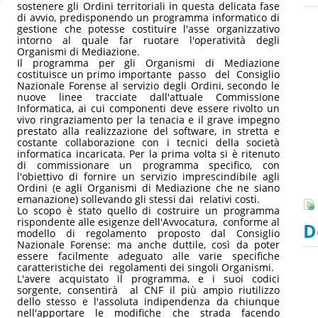
sostenere gli Ordini territoriali in questa delicata fase
di avvio, predisponendo un programma informatico di
gestione che potesse costituire l'asse organizzativo
intorno al quale far ruotare l'operatività degli
Organismi di Mediazione.
Il programma per gli Organismi di Mediazione
costituisce un primo importante passo del Consiglio
Nazionale Forense al servizio degli Ordini, secondo le
nuove linee tracciate dall'attuale Commissione
Informatica, ai cui componenti deve essere rivolto un
vivo ringraziamento per la tenacia e il grave impegno
prestato alla realizzazione del software, in stretta e
costante collaborazione con i tecnici della società
informatica incaricata. Per la prima volta si è ritenuto
di commissionare un programma specifico, con
l'obiettivo di fornire un servizio imprescindibile agli
Ordini (e agli Organismi di Mediazione che ne siano
emanazione) sollevando gli stessi dai relativi costi.
Lo scopo è stato quello di costruire un programma
rispondente alle esigenze dell'Avvocatura, conforme al
D
modello di regolamento proposto dal Consiglio
Nazionale Forense: ma anche duttile, così da poter
essere facilmente adeguato alle varie specifiche
caratteristiche dei regolamenti dei singoli Organismi.
L'avere acquistato il programma, e i suoi codici
sorgente, consentirà al CNF il più ampio riutilizzo
dello stesso e l'assoluta indipendenza da chiunque
nell'apportare le modifiche che strada facendo