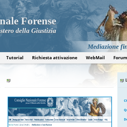
nale Forense
stero della Giustizia
Mediazione fin
Tutorial
Richiesta attivazione
WebMail
Foru
C
Q
D