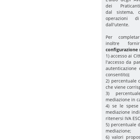
dei Pratican
dal sistema, 
operazioni d
dall'utente.
Per completar
inoltre fo
configurazione
1) accesso ai Ci
l'accesso da pa
autenticazione 
consentito);
2) percentuale 
che viene corris
3) percentua
mediazione in ca
4) se le spese
mediazione indi
ritenersi IVA ESC
5) percentuale d
mediazione;
6) valori propo