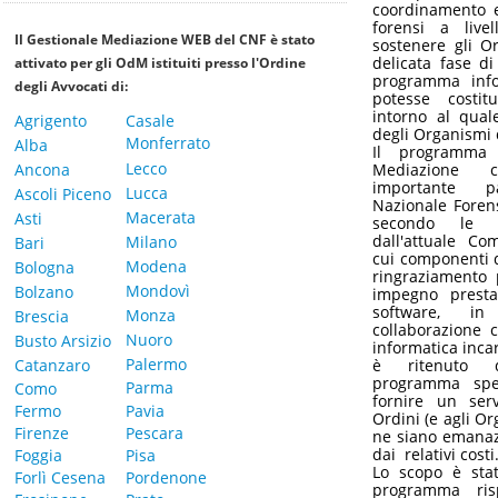
coordinamento e
forensi a live
Il Gestionale Mediazione WEB del CNF è stato
sostenere gli Or
delicata fase d
attivato per gli OdM istituiti presso l'Ordine
programma info
degli Avvocati di:
potesse costitu
intorno al quale
Agrigento
Casale
degli Organismi 
Monferrato
Alba
Il programma
Lecco
Ancona
Mediazione c
importante 
Lucca
Ascoli Piceno
Nazionale Forens
Macerata
Asti
secondo le n
dall'attuale Co
Milano
Bari
cui componenti d
Modena
Bologna
ringraziamento 
Mondovì
Bolzano
impegno prestat
software, in
Monza
Brescia
collaborazione c
Nuoro
Busto Arsizio
informatica incar
Palermo
Catanzaro
è ritenuto 
programma speci
Parma
Como
fornire un serv
Fermo
Pavia
Ordini (e agli O
Firenze
Pescara
ne siano emanazi
dai relativi costi
Foggia
Pisa
Lo scopo è stat
Forlì Cesena
Pordenone
programma ris