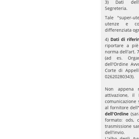
3) Dati dell
Segreteria.
Tale "super-ut
utenze e con
differenziata og
4)
Dati di rife
riportare a pi
norma dell'art. 
(ad es. Organ
dell'Ordine Avv
Corte di Appel
02620280343).
Non appena ri
attivazione, il
comunicazione s
al fornitore dell
'
dell'Ordine
(sarà
formato: ods, c
trasmissione sa
dell'invio.
L'albo degli Av