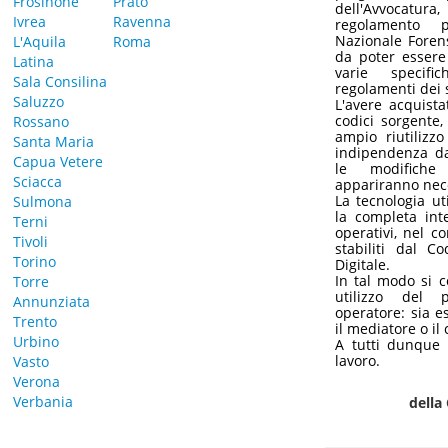
Frosinone
Prato
dell'Avvocatura
Ivrea
Ravenna
regolamento p
Nazionale Foren
L'Aquila
Roma
da poter essere
Latina
varie specific
Sala Consilina
regolamenti dei 
Saluzzo
L'avere acquist
codici sorgente
Rossano
ampio riutilizzo
Santa Maria
indipendenza da
Capua Vetere
le modifiche
Sciacca
appariranno neces
La tecnologia ut
Sulmona
la completa inte
Terni
operativi, nel co
Tivoli
stabiliti dal C
Torino
Digitale.
In tal modo si 
Torre
utilizzo del 
Annunziata
operatore: sia es
Trento
il mediatore o il 
Urbino
A tutti dunque 
lavoro.
Vasto
Verona
Verbania
della