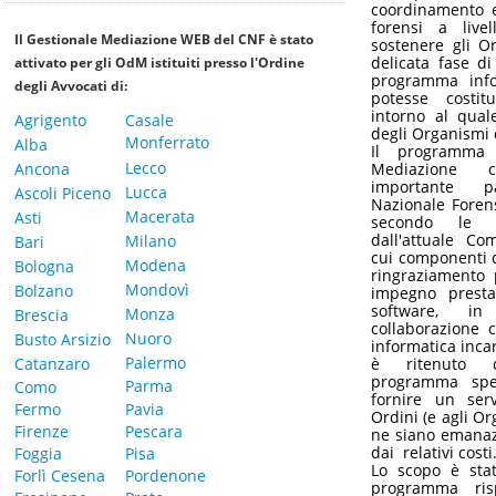
coordinamento e
forensi a live
Il Gestionale Mediazione WEB del CNF è stato
sostenere gli Or
delicata fase d
attivato per gli OdM istituiti presso l'Ordine
programma info
degli Avvocati di:
potesse costitu
intorno al quale
Agrigento
Casale
degli Organismi 
Monferrato
Alba
Il programma
Lecco
Ancona
Mediazione c
importante 
Lucca
Ascoli Piceno
Nazionale Forens
Macerata
Asti
secondo le n
dall'attuale Co
Milano
Bari
cui componenti d
Modena
Bologna
ringraziamento 
Mondovì
Bolzano
impegno prestat
software, in
Monza
Brescia
collaborazione c
Nuoro
Busto Arsizio
informatica incar
Palermo
Catanzaro
è ritenuto 
programma speci
Parma
Como
fornire un serv
Fermo
Pavia
Ordini (e agli O
Firenze
Pescara
ne siano emanazi
dai relativi costi
Foggia
Pisa
Lo scopo è stat
Forlì Cesena
Pordenone
programma ris