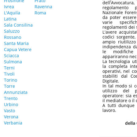
Frosinone
Prato
dell'Avvocatura
Ivrea
Ravenna
regolamento p
Nazionale Foren
L'Aquila
Roma
da poter essere
Latina
varie specific
Sala Consilina
regolamenti dei 
Saluzzo
L'avere acquist
codici sorgente
Rossano
ampio riutilizzo
Santa Maria
indipendenza da
Capua Vetere
le modifiche
Sciacca
appariranno neces
La tecnologia ut
Sulmona
la completa inte
Terni
operativi, nel co
Tivoli
stabiliti dal C
Torino
Digitale.
In tal modo si 
Torre
utilizzo del 
Annunziata
operatore: sia es
Trento
il mediatore o il 
Urbino
A tutti dunque 
lavoro.
Vasto
Verona
Verbania
della