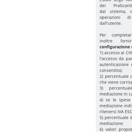
dei Pratican
dal sistema, 
operazioni d
dall'utente.
Per completar
inoltre fo
configurazione
1) accesso ai Ci
l'accesso da pa
autenticazione 
consentito);
2) percentuale 
che viene corris
3) percentua
mediazione in ca
4) se le spese
mediazione indi
ritenersi IVA ESC
5) percentuale d
mediazione;
6) valori propo