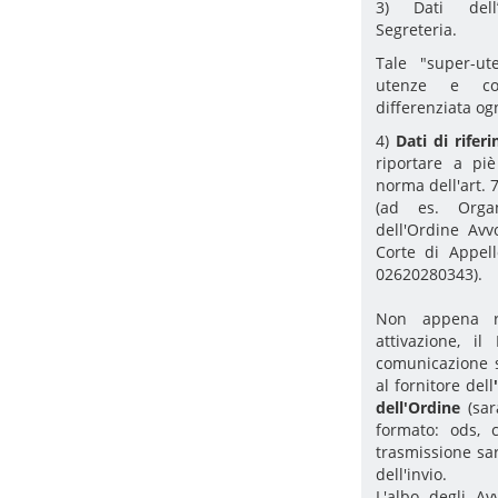
3) Dati dell
Segreteria.
Tale "super-ut
utenze e con
differenziata og
4)
Dati di rife
riportare a pi
norma dell'art. 
(ad es. Organ
dell'Ordine Avv
Corte di Appel
02620280343).
Non appena ri
attivazione, il
comunicazione s
al fornitore dell
'
dell'Ordine
(sarà
formato: ods, c
trasmissione sa
dell'invio.
L'albo degli Av