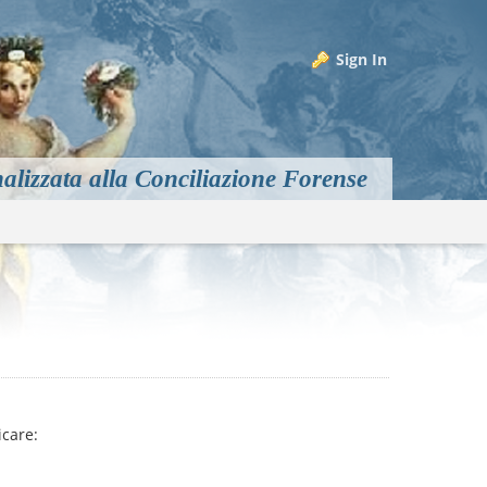
Sign In
alizzata alla Conciliazione Forense
m
icare: