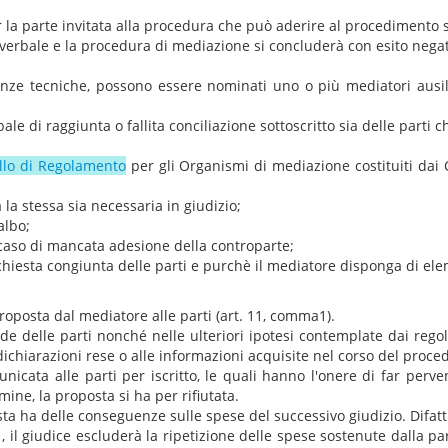
la parte invitata alla procedura che può aderire al procedimento 
a verbale e la procedura di mediazione si concluderà con esito negat
ze tecniche, possono essere nominati uno o più mediatori ausiliari
e di raggiunta o fallita conciliazione sottoscritto sia delle parti che
lo di Regolamento
per gli Organismi di mediazione costituiti dai 
a la stessa sia necessaria in giudizio;
albo;
caso di mancata adesione della controparte;
ichiesta congiunta delle parti e purchè il mediatore disponga di ele
proposta dal mediatore alle parti (art. 11, comma1).
e delle parti nonché nelle ulteriori ipotesi contemplate dai regol
dichiarazioni rese o alle informazioni acquisite nel corso del proce
icata alle parti per iscritto, le quali hanno l'onere di far perven
mine, la proposta si ha per rifiutata.
sta ha delle conseguenze sulle spese del successivo giudizio. Difatti
l giudice escluderà la ripetizione delle spese sostenute dalla parte 