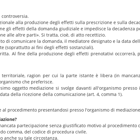
a controversia.
ionale alla produzione degli effetti sulla prescrizione e sulla dec
ione gli effetti della domanda giudiziale e impedisce la decadenza p
lle altre parti». Si tratta, cioè, di atto recettizio.
mpito di comunicare la domanda, il mediatore designato e la data del
soprattutto ai fini degli effetti sostanziali).
ritta. Al fine della produzione degli effetti prenotativi occorrerà
 territoriale, ragion per cui la parte istante è libera (in manc
organismo che preferisce.
esimo oggetto mediazione si svolge davanti all'organismo presso 
data della ricezione della comunicazione (art. 4, comma 1).
e al procedimento presentandosi presso l'organismo di mediazione n
iazione?
la mancata partecipazione senza giustificato motivo al procediment
ondo comma, del codice di procedura civile.
o anche su tale circostanza.