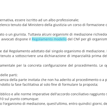
ernativa, essere iscritto ad un albo professionale;
'elenco tenuto dal Ministero della giustizia un corso di formazione d
o o un giurista. Tuttavia alcuni organismi di mediazione richiedono
i avvocati dispone il
Regolamento modello
del CNF per gli organism
e dal Regolamento adottato dal singolo organismo di mediazione. D
è tenuto a sottoscrivere una dichiarazione di imparzialità prima del
entale per la concreta configurazione del procedimento. Le opz
delle parti;
ssenza della parte invitata che non ha aderito al procedimento o a
otto la fase facilitativa al solo fine di formulare la proposta;
pubblico e alle norme imperative dell'accordo conciliativo raggiunt
2010 sul punto comunque:
o l'organismo di mediazione, quest'ultimo, entro quindici giorni, de