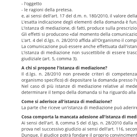
- l'oggetto
- le ragioni della pretesa.
e, ai sensi dell'art. 17 del d.m. n. 180/2010, il valore dell
L'esatta indicazione degli elementi della domanda è funz
L'istanza di mediazione, di fatti, produce sulla prescriz
Gli effetti si producono «dal momento della comunicazione a
L'art. 4 del d.lgs. n. 28/2010 affida all'Organismo il co
La comunicazione può essere anche effettuata dall'istante (
L'istanza di mediazione non suscettibile di essere trasc
giudiziale (art. 5, comma 3).
A chi si propone l'istanza di mediazione?
Il d.lgs. n. 28/2010 non prevede criteri di competenza
organismo specifico) di depositare la domanda presso l'
Nel caso di più istanze di mediazione relative al med
determinare il tempo della domanda si ha riguardo alla 
Come si aderisce all'istanza di mediazione?
La parte che riceve un'istanza di mediazione può aderir
Cosa comporta la mancata adesione all'istanza di med
Ai sensi dell'art. 8, comma 5 del d.lgs. n. 28/2010 dal
prova nel successivo giudizio ai sensi dell'art. 116, sec
Dunque, il giudice potrà fondare il proprio convinciment