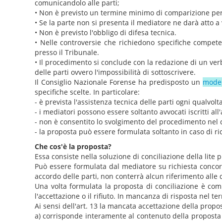
comunicandolo alle parti;
• Non è previsto un termine minimo di comparizione per 
• Se la parte non si presenta il mediatore ne darà atto 
• Non è previsto l'obbligo di difesa tecnica.
• Nelle controversie che richiedono specifiche competen
presso il Tribunale.
• Il procedimento si conclude con la redazione di un verbal
delle parti ovvero l'impossibilità di sottoscrivere.
Il Consiglio Nazionale Forense ha predisposto un
model
specifiche scelte. In particolare:
- è prevista l'assistenza tecnica delle parti ogni qualvolt
- i mediatori possono essere soltanto avvocati iscritti all'
- non è consentito lo svolgimento del procedimento nel 
- la proposta può essere formulata soltanto in caso di r
Che cos'è la proposta?
Essa consiste nella soluzione di conciliazione della lite 
Può essere formulata dal mediatore su richiesta concord
accordo delle parti, non conterrà alcun riferimento alle 
Una volta formulata la proposta di conciliazione è comun
l'accettazione o il rifiuto. In mancanza di risposta nel ter
Ai sensi dell'art. 13 la mancata accettazione della propo
a) corrisponde interamente al contenuto della proposta , i