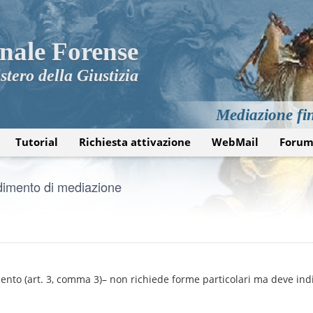
nale Forense
stero della Giustizia
Mediazione fin
Tutorial
Richiesta attivazione
WebMail
Foru
edimento di mediazione
mento (art. 3, comma 3)– non richiede forme particolari ma deve ind