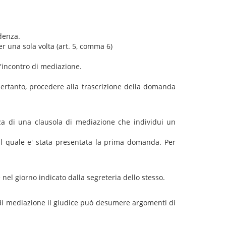
adenza.
er una sola volta (art. 5, comma 6)
l'incontro di mediazione.
, pertanto, procedere alla trascrizione della domanda
anza di una clausola di mediazione che individui un
il quale e' stata presentata la prima domanda. Per
el giorno indicato dalla segreteria dello stesso.
o di mediazione il giudice può desumere argomenti di