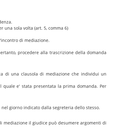
adenza.
er una sola volta (art. 5, comma 6)
l'incontro di mediazione.
, pertanto, procedere alla trascrizione della domanda
anza di una clausola di mediazione che individui un
il quale e' stata presentata la prima domanda. Per
el giorno indicato dalla segreteria dello stesso.
o di mediazione il giudice può desumere argomenti di