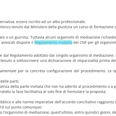
ernativa, essere iscritto ad un albo professionale;
'elenco tenuto dal Ministero della giustizia un corso di formazione d
o o un giurista. Tuttavia alcuni organismi di mediazione richiedono
i avvocati dispone il
Regolamento modello
del CNF per gli organism
e dal Regolamento adottato dal singolo organismo di mediazione. D
è tenuto a sottoscrivere una dichiarazione di imparzialità prima del
entale per la concreta configurazione del procedimento. Le opz
delle parti;
ssenza della parte invitata che non ha aderito al procedimento o a
otto la fase facilitativa al solo fine di formulare la proposta;
pubblico e alle norme imperative dell'accordo conciliativo raggiunt
2010 sul punto comunque:
o l'organismo di mediazione, quest'ultimo, entro quindici giorni, de