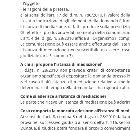
- l'oggetto
- le ragioni della pretesa.
e, ai sensi dell'art. 17 del d.m. n. 180/2010, il valore dell
L'esatta indicazione degli elementi della domanda è funz
L'istanza di mediazione, di fatti, produce sulla prescriz
Gli effetti si producono «dal momento della comunicazione a
L'art. 4 del d.lgs. n. 28/2010 affida all'Organismo il co
La comunicazione può essere anche effettuata dall'istante (
L'istanza di mediazione non suscettibile di essere trasc
giudiziale (art. 5, comma 3).
A chi si propone l'istanza di mediazione?
Il d.lgs. n. 28/2010 non prevede criteri di competenza
organismo specifico) di depositare la domanda presso l'
Nel caso di più istanze di mediazione relative al med
determinare il tempo della domanda si ha riguardo alla 
Come si aderisce all'istanza di mediazione?
La parte che riceve un'istanza di mediazione può aderir
Cosa comporta la mancata adesione all'istanza di med
Ai sensi dell'art. 8, comma 5 del d.lgs. n. 28/2010 dal
prova nel successivo giudizio ai sensi dell'art. 116, sec
Dunque, il giudice potrà fondare il proprio convinciment