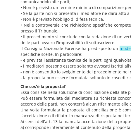
comunicandolo alle parti;
• Non è previsto un termine minimo di comparizione per 
• Se la parte non si presenta il mediatore ne darà atto 
• Non è previsto l'obbligo di difesa tecnica.
• Nelle controversie che richiedono specifiche competen
presso il Tribunale.
• Il procedimento si conclude con la redazione di un verbal
delle parti ovvero l'impossibilità di sottoscrivere.
Il Consiglio Nazionale Forense ha predisposto un
model
specifiche scelte. In particolare:
- è prevista l'assistenza tecnica delle parti ogni qualvolt
- i mediatori possono essere soltanto avvocati iscritti all'
- non è consentito lo svolgimento del procedimento nel 
- la proposta può essere formulata soltanto in caso di r
Che cos'è la proposta?
Essa consiste nella soluzione di conciliazione della lite 
Può essere formulata dal mediatore su richiesta concord
accordo delle parti, non conterrà alcun riferimento alle 
Una volta formulata la proposta di conciliazione è comun
l'accettazione o il rifiuto. In mancanza di risposta nel ter
Ai sensi dell'art. 13 la mancata accettazione della propo
a) corrisponde interamente al contenuto della proposta , i