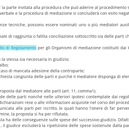
la parte invitata alla procedura che può aderire al procedimento 
a verbale e la procedura di mediazione si concluderà con esito negat
ze tecniche, possono essere nominati uno o più mediatori ausiliari
e di raggiunta o fallita conciliazione sottoscritto sia delle parti che
lo di Regolamento
per gli Organismi di mediazione costituiti dai 
a la stessa sia necessaria in giudizio;
albo;
caso di mancata adesione della controparte;
ichiesta congiunta delle parti e purchè il mediatore disponga di ele
proposta dal mediatore alle parti (art. 11, comma1).
e delle parti nonché nelle ulteriori ipotesi contemplate dai regol
dichiarazioni rese o alle informazioni acquisite nel corso del proce
icata alle parti per iscritto, le quali hanno l'onere di far perven
mine, la proposta si ha per rifiutata.
sta ha delle conseguenze sulle spese del successivo giudizio. Difatti
l giudice escluderà la ripetizione delle spese sostenute dalla parte 