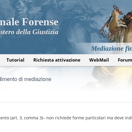
nale Forense
stero della Giustizia
Mediazione fin
Tutorial
Richiesta attivazione
WebMail
Foru
edimento di mediazione
mento (art. 3, comma 3)– non richiede forme particolari ma deve ind