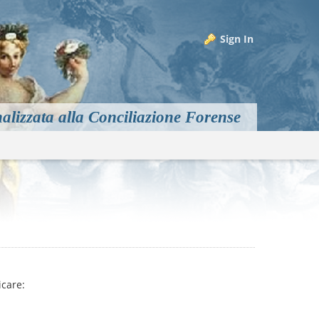
Sign In
alizzata alla Conciliazione Forense
m
icare: