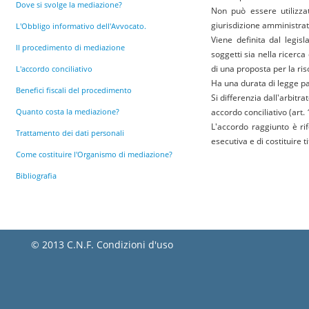
Dove si svolge la mediazione?
Non può essere utilizzat
giurisdizione amministrativ
L'Obbligo informativo dell'Avvocato.
Viene definita dal legisl
Il procedimento di mediazione
soggetti sia nella ricerc
di una proposta per la ris
L'accordo conciliativo
Ha una durata di legge par
Benefici fiscali del procedimento
Si differenzia dall'arbitr
Quanto costa la mediazione?
accordo conciliativo (art. 
L'accordo raggiunto è rif
Trattamento dei dati personali
esecutiva e di costituire ti
Come costituire l'Organismo di mediazione?
Bibliografia
© 2013 C.N.F.
Condizioni d'uso