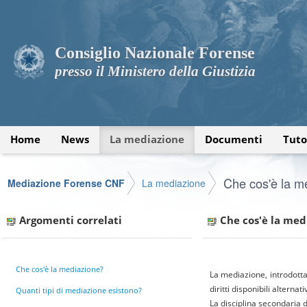
Consiglio Nazionale Forense
presso il Ministero della Giustizia
Home
News
La mediazione
Documenti
Tuto
Che cos'è la m
Mediazione Forense CNF
La mediazione
Argomenti correlati
Che cos'è la med
Che cos'è la mediazione?
La mediazione, introdotta
diritti disponibili alternat
Quanti tipi di mediazione esistono?
La disciplina secondaria d