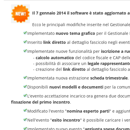
Il 7 gennaio 2014 il software è stato aggiornato a
Ecco le principali modifiche inserite nel Gestion
Implementato
nuovo tema grafico
per il Gestional
Inserito
link diretto
al dettaglio fascicolo negli event
Implementate nuove funzionalità per
iscrizione a ru
-
calcolo automatico
del codice fiscale e CAP delle
- possibilità di associare un
legale rappresentant
- creazione del
link diretto
al dettaglio fascicolo 
Implementata nuova estrazione
scheda trimestrale
.
Disponibili
nuovi modelli e documenti
per la comuni
L'evento accettazione incarico ora genera due documen
fissazione del primo incontro
.
Modificato l'evento "
nomina esperto parti
" e aggiun
Nell'evento "
esito incontro
" è possibile caricare i ver
Implementato nuovo evento "
aggiunta spese docum