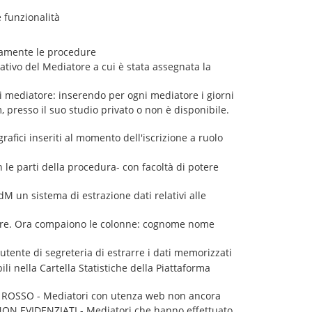
 funzionalità
odamente le procedure
ativo del Mediatore a cui è stata assegnata la
ni mediatore: inserendo per ogni mediatore i giorni
m, presso il suo studio privato o non è disponibile.
rafici inseriti al momento dell'iscrizione a ruolo
n le parti della procedura- con facoltà di potere
M un sistema di estrazione dati relativi alle
ore. Ora compaiono le colonne: cognome nome
'utente di segreteria di estrarre i dati memorizzati
li nella Cartella Statistiche della Piattaforma
a: ROSSO - Mediatori con utenza web non ancora
, NON EVIDENZIATI - Mediatori che hanno effettuato