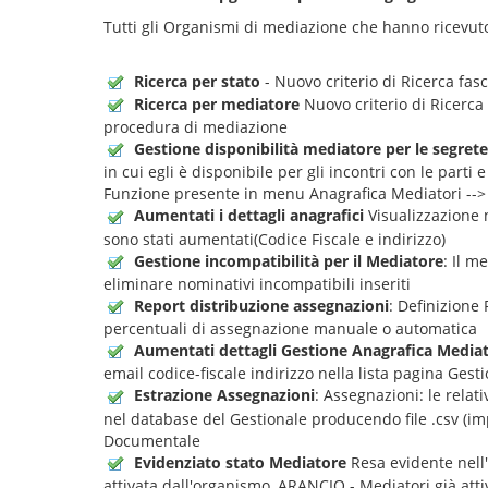
Tutti gli Organismi di mediazione che hanno ricevuto
Ricerca per stato
- Nuovo criterio di Ricerca fas
Ricerca per mediatore
Nuovo criterio di Ricerca 
procedura di mediazione
Gestione disponibilità mediatore per le segrete
in cui egli è disponibile per gli incontri con le parti
Funzione presente in menu Anagrafica Mediatori --> 
Aumentati i dettagli anagrafici
Visualizzazione n
sono stati aumentati(Codice Fiscale e indirizzo)
Gestione incompatibilità per il Mediatore
: Il m
eliminare nominativi incompatibili inseriti
Report distribuzione assegnazioni
: Definizione
percentuali di assegnazione manuale o automatica
Aumentati dettagli Gestione Anagrafica Mediat
email codice-fiscale indirizzo nella lista pagina Gest
Estrazione Assegnazioni
: Assegnazioni: le relat
nel database del Gestionale producendo file .csv (impo
Documentale
Evidenziato stato Mediatore
Resa evidente nell
attivata dall'organismo, ARANCIO - Mediatori già att