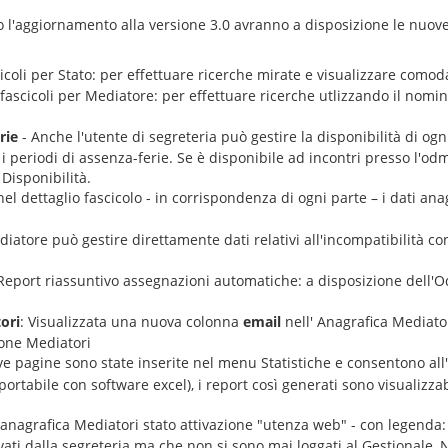
 l'aggiornamento alla versione 3.0 avranno a disposizione le nuove
cicoli per Stato: per effettuare ricerche mirate e visualizzare com
fascicoli per Mediatore: per effettuare ricerche utlizzando il nomin
rie
- Anche l'utente di segreteria può gestire la disponibilità di og
 e i periodi di assenza-ferie. Se è disponibile ad incontri presso l'od
Disponibilità.
el dettaglio fascicolo - in corrispondenza di ogni parte – i dati anag
ediatore può gestire direttamente dati relativi all'incompatibilità co
 Report riassuntivo assegnazioni automatiche: a disposizione dell'Od
ori
: Visualizzata una nuova colonna
email
nell' Anagrafica Mediat
ione Mediatori
ive pagine sono state inserite nel menu Statistiche e consentono all
rtabile con software excel), i report così generati sono visualizzabi
'anagrafica Mediatori stato attivazione "utenza web" - con legend
ivati dalla segreteria ma che non si sono mai loggati al Gestionale