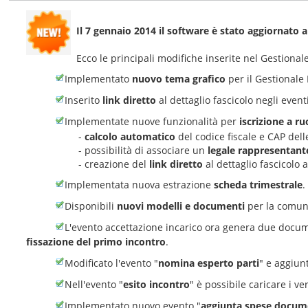
Il 7 gennaio 2014 il software è stato aggiornato a
Ecco le principali modifiche inserite nel Gestion
Implementato
nuovo tema grafico
per il Gestional
Inserito
link diretto
al dettaglio fascicolo negli event
Implementate nuove funzionalità per
iscrizione a ru
-
calcolo automatico
del codice fiscale e CAP delle
- possibilità di associare un
legale rappresentant
- creazione del
link diretto
al dettaglio fascicolo 
Implementata nuova estrazione
scheda trimestrale
.
Disponibili
nuovi modelli e documenti
per la comuni
L'evento accettazione incarico ora genera due documen
fissazione del primo incontro
.
Modificato l'evento "
nomina esperto parti
" e aggiun
Nell'evento "
esito incontro
" è possibile caricare i ver
Implementato nuovo evento "
aggiunta spese docum