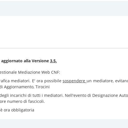
o aggiornato alla
Versione
3.5
.
 Gestionale Mediazione Web CNF:
rafica mediatori. E' ora possibile
sospendere
un mediatore, evitand
 di Aggiornamento, Tirocini
degli incarichi di tutti i mediatori. Nell'evento di Designazione Au
nore numero di fascicoli.
è ora obbligatoria