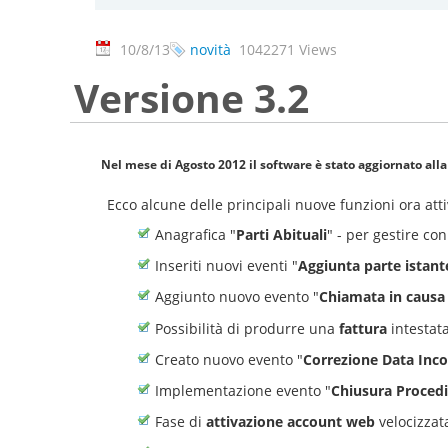
10/8/13
novità
1042271 Views
Versione 3.2
Nel mese di Agosto 2012 il software è stato aggiornato all
Ecco alcune delle principali nuove funzioni ora at
Anagrafica "
Parti Abituali
" - per gestire co
Inseriti nuovi eventi "
Aggiunta parte istant
Aggiunto nuovo evento "
Chiamata in causa 
Possibilità di produrre una
fattura
intestat
Creato nuovo evento "
Correzione Data Inc
Implementazione evento "
Chiusura Proced
Fase di
attivazione account web
velocizzat