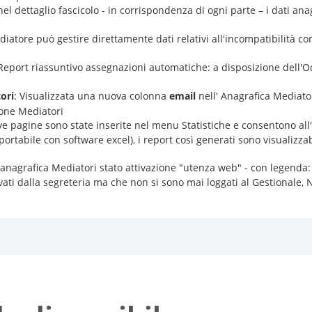
el dettaglio fascicolo - in corrispondenza di ogni parte – i dati anag
ediatore può gestire direttamente dati relativi all'incompatibilità co
 Report riassuntivo assegnazioni automatiche: a disposizione dell'Od
ori
: Visualizzata una nuova colonna
email
nell' Anagrafica Mediat
ione Mediatori
ive pagine sono state inserite nel menu Statistiche e consentono all
rtabile con software excel), i report così generati sono visualizzabi
'anagrafica Mediatori stato attivazione "utenza web" - con legend
ivati dalla segreteria ma che non si sono mai loggati al Gestionale