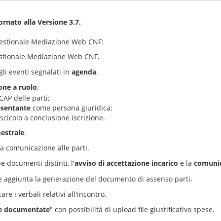
iornato alla
Versione 3.7
.
 Gestionale Mediazione Web CNF:
estionale Mediazione Web CNF.
gli eventi segnalati in
agenda
.
ione a ruolo
:
CAP delle parti;
esentante
come persona giuridica;
ascicolo a conclusione iscrizione.
estrale
.
a comunicazione alle parti.
 documenti distinti, l'
avviso di accettazione incarico
e la
comunic
.
e aggiunta la generazione del documento di assenso parti
are i verbali relativi all'incontro.
se documentate
" con possibilità di upload file giustificativo spese.