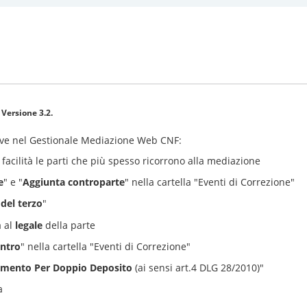
a
Versione 3.2
.
tive nel Gestionale Mediazione Web CNF:
n facilità le parti che più spesso ricorrono alla mediazione
e
" e "
Aggiunta controparte
" nella cartella "Eventi di Correzione"
del terzo
"
a al
legale
della parte
ontro
" nella cartella "Eventi di Correzione"
imento Per Doppio Deposito
(ai sensi art.4 DLG 28/2010)"
a