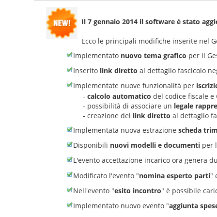
Il 7 gennaio 2014 il software è stato agg
Ecco le principali modifiche inserite nel
Implementato
nuovo tema grafico
per il G
Inserito
link diretto
al dettaglio fascicolo ne
Implementate nuove funzionalità per
iscriz
-
calcolo automatico
del codice fiscale e 
- possibilità di associare un
legale rappr
- creazione del
link diretto
al dettaglio f
Implementata nuova estrazione
scheda trim
Disponibili
nuovi modelli e documenti
per l
L'evento accettazione incarico ora genera due
Modificato l'evento "
nomina esperto parti
" 
Nell'evento "
esito incontro
" è possibile caric
Implementato nuovo evento "
aggiunta spe