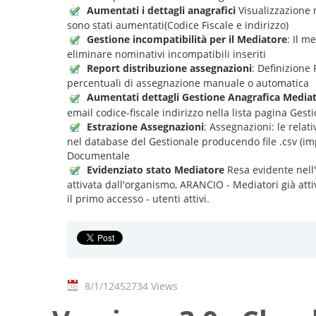
Aumentati i dettagli anagrafici
Visualizzazione n
sono stati aumentati(Codice Fiscale e indirizzo)
Gestione incompatibilità per il Mediatore
: Il m
eliminare nominativi incompatibili inseriti
Report distribuzione assegnazioni
: Definizione
percentuali di assegnazione manuale o automatica
Aumentati dettagli Gestione Anagrafica Mediat
email codice-fiscale indirizzo nella lista pagina Gest
Estrazione Assegnazioni
: Assegnazioni: le relat
nel database del Gestionale producendo file .csv (impo
Documentale
Evidenziato stato Mediatore
Resa evidente nell
attivata dall'organismo, ARANCIO - Mediatori già att
il primo accesso - utenti attivi.
8/1/12
452734 Views