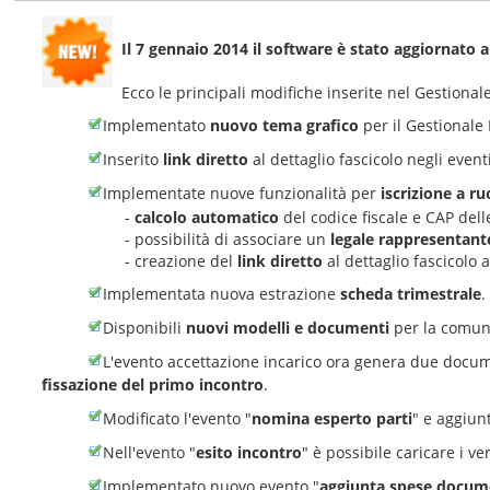
Il 7 gennaio 2014 il software è stato aggiornato a
Ecco le principali modifiche inserite nel Gestion
Implementato
nuovo tema grafico
per il Gestional
Inserito
link diretto
al dettaglio fascicolo negli event
Implementate nuove funzionalità per
iscrizione a ru
-
calcolo automatico
del codice fiscale e CAP delle
- possibilità di associare un
legale rappresentant
- creazione del
link diretto
al dettaglio fascicolo 
Implementata nuova estrazione
scheda trimestrale
.
Disponibili
nuovi modelli e documenti
per la comuni
L'evento accettazione incarico ora genera due documen
fissazione del primo incontro
.
Modificato l'evento "
nomina esperto parti
" e aggiun
Nell'evento "
esito incontro
" è possibile caricare i ver
Implementato nuovo evento "
aggiunta spese docum