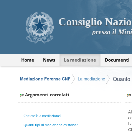
Consiglio Nazio
presso il Mini
Home
News
La mediazione
Documenti
Quanto 
Mediazione Forense CNF
La mediazione
Argomenti correlati
A
Che cos'è la mediazione?
c
L
Quanti tipi di mediazione esistono?
G