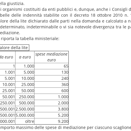
lla giustizia.
i organismi costituiti da enti pubblici e, dunque, anche i Consigli d
abelle delle indennità stabilite con il decreto 18 ottobre 2010 n.
alore della lite dichiarato dalle parti nella domanda e calcolato a n
ndeterminato, indeterminabile o vi sia notevole divergenza tra le p
ediazione.
 riporta la tabella ministeriale:
alore della lite
spese mediazione
da euro
a euro
euro
1
1.000
65
1.001
5.000
130
5.001
10.000
240
10.001
25.000
360
25.001
50.000
600
50.001
250.000
1.000
250.001
500.000
2.000
500.001
2.500.000
3.800
.500.001
5.000.000
5.200
.000.001
oltre
9.200
'importo massimo delle spese di mediazione per ciascuno scaglione 