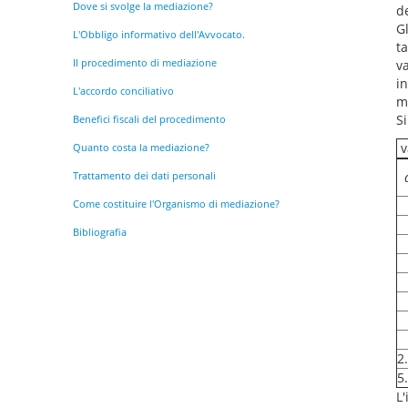
Dove si svolge la mediazione?
de
Gl
L'Obbligo informativo dell'Avvocato.
t
Il procedimento di mediazione
v
i
L'accordo conciliativo
m
Si
Benefici fiscali del procedimento
v
Quanto costa la mediazione?
Trattamento dei dati personali
Come costituire l'Organismo di mediazione?
Bibliografia
2
5
L