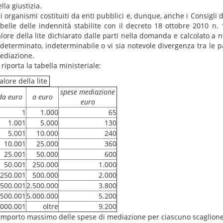
lla giustizia.
i organismi costituiti da enti pubblici e, dunque, anche i Consigli d
abelle delle indennità stabilite con il decreto 18 ottobre 2010 n.
alore della lite dichiarato dalle parti nella domanda e calcolato a n
ndeterminato, indeterminabile o vi sia notevole divergenza tra le p
ediazione.
 riporta la tabella ministeriale:
alore della lite
spese mediazione
da euro
a euro
euro
1
1.000
65
1.001
5.000
130
5.001
10.000
240
10.001
25.000
360
25.001
50.000
600
50.001
250.000
1.000
250.001
500.000
2.000
500.001
2.500.000
3.800
.500.001
5.000.000
5.200
.000.001
oltre
9.200
'importo massimo delle spese di mediazione per ciascuno scaglione 