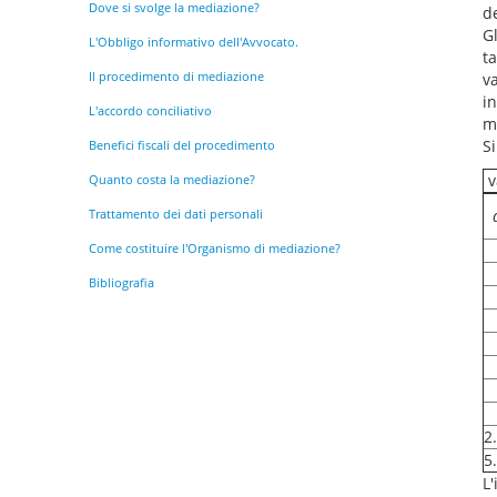
Dove si svolge la mediazione?
de
Gl
L'Obbligo informativo dell'Avvocato.
t
Il procedimento di mediazione
v
i
L'accordo conciliativo
m
Si
Benefici fiscali del procedimento
v
Quanto costa la mediazione?
Trattamento dei dati personali
Come costituire l'Organismo di mediazione?
Bibliografia
2
5
L