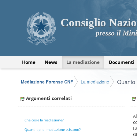
Consiglio Nazio
presso il Mini
Home
News
La mediazione
Documenti
Quanto 
Mediazione Forense CNF
La mediazione
Argomenti correlati
A
Che cos'è la mediazione?
c
L
Quanti tipi di mediazione esistono?
G