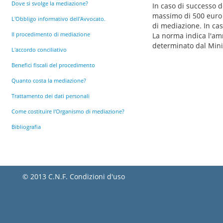
Dove si svolge la mediazione?
In caso di successo d
massimo di 500 euro 
L'Obbligo informativo dell'Avvocato.
di mediazione. In cas
Il procedimento di mediazione
La norma indica l'am
determinato dal Minis
L'accordo conciliativo
Benefici fiscali del procedimento
Quanto costa la mediazione?
Trattamento dei dati personali
Come costituire l'Organismo di mediazione?
Bibliografia
© 2013 C.N.F.
Condizioni d'uso