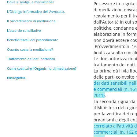
Dove si svolge la mediazione?
Per essere in regola 
di mediazione dovran
L'Obbligo informativo dell'Avvocato.
regolamento per il tr
Il procedimento di mediazione
dall'Autorità in cui so
politiche, condanne ec
L'accordo conciliativo
elaborazione in forma
non dovrà essere cos
Benefici fiscali del procedimento
Provvedimento n. 160
Quanto costa la mediazione?
finalizzata alla conci
Le due autorizzazioni,
Trattamento dei dati personali
trattamento dei dati.
Come costituire l'Organismo di mediazione?
La prima dà il via lib
delle parti coinvolte
Bibliografia
dei dati sensibili nel
e commerciali (n. 161
2011)
.
La seconda riguarda i
il Ministero della giu
per la verifica dei re
organismi e degli ent
correlato all'attività
commerciali (n. 162 d