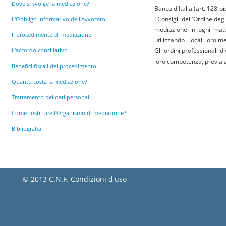
Dove si svolge la mediazione?
Banca d'Italia (art. 128-bi
I Consigli dell'Ordine deg
L'Obbligo informativo dell'Avvocato.
mediazione in ogni mate
Il procedimento di mediazione
utilizzando i locali loro 
L'accordo conciliativo
Gli ordini professionali 
loro competenza, previa a
Benefici fiscali del procedimento
Quanto costa la mediazione?
Trattamento dei dati personali
Come costituire l'Organismo di mediazione?
Bibliografia
© 2013 C.N.F.
Condizioni d'uso