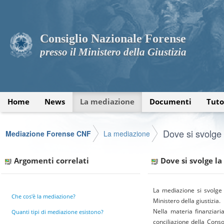
Consiglio Nazionale Forense
presso il Ministero della Giustizia
Home
News
La mediazione
Documenti
Tuto
Dove si svolge
Mediazione Forense CNF
La mediazione
Argomenti correlati
Dove si svolge l
La mediazione si svolge s
Che cos'è la mediazione?
Ministero della giustizia.
Nella materia finanziar
Quanti tipi di mediazione esistono?
conciliazione della Consob